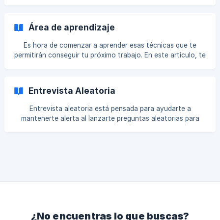
consejos específicos de preguntas y también practicar
repetidamente (sin tener que pasar por una entrevista
simulada completa). Paso 1: Ve a **Entrevistas ** y
Área de aprendizaje
Construir respuesta en la barra de navegación superior,
luego haz clic en Genera una respuesta. Paso 2: Aquí ve
Es hora de comenzar a aprender esas técnicas que te
permitirán conseguir tu próximo trabajo. En este artículo, te
presentaremos brevemente el Plan de edtudios. 1. En la
barra de navegación superior, haz clic en Entrevistas y Plan
de Estudios. 2. Seleccione un módulo Desde aquí, puedes
Entrevista Aleatoria
elegir entre FAST TRACK, MASTERY TRACK, PROGRAMA DE
BÚSQUEDA DE EMPLEO, ou CURRÍCULUM VITAE. ![]
Entrevista aleatoria está pensada para ayudarte a
mantenerte alerta al lanzarte preguntas aleatorias para
que te veas obligado a pensar con rapidez. Funciona
básicamente de la misma manera que la entrevista típica en
el Área de Entrevistas de Práctica. Y al igual que en el
módulo de Sets de preguntas, todas tus grabaciones
quedarán guardadas en la sección de Mis Videos.
¿No encuentras lo que buscas?