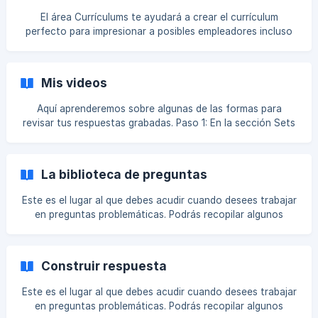
(https://storage.crisp.chat/users/helpdesk/website/d96a1ff
El área Currículums te ayudará a crear el currículum
9d4ca
perfecto para impresionar a posibles empleadores incluso
antes de tu entrevista. El área Currículums se divide en dos
secciones; el Currículum vitae y el Generador de currículum.
Te recomendamos que veas primero nuestras 9 lecciones
Mis videos
en video, para ayudarte a aprender cómo crear una
excelente primera impresión a través de tu currículum.
Aquí aprenderemos sobre algunas de las formas para
revisar tus respuestas grabadas. Paso 1: En la sección Sets
de preguntas, cuando estés grabando, verás algo como
esto: Paso 2: Cuando estés grabando las respuestas de tu
entrevista, notarás que debajo de la transmisión de tu
La biblioteca de preguntas
cámara web inicialmente solo hay un botón para GRABAR.
Una vez que hayas grabado y respondas, aparecerán
Este es el lugar al que debes acudir cuando desees trabajar
nuevo
en preguntas problemáticas. Podrás recopilar algunos
consejos específicos de preguntas y también practicar
repetidamente (sin tener que pasar por una entrevista
simulada completa). Paso 1: Ve a Entrevistas en la barra de
Construir respuesta
navegación superior, luego haz clic en Biblioteca de
preguntas. Paso 2: Aquí verás listas de categorías y
Este es el lugar al que debes acudir cuando desees trabajar
preguntas que abarcan todo en Big Interview. Puedes
en preguntas problemáticas. Podrás recopilar algunos
buscar una pregunta específica o elegir entre pregu